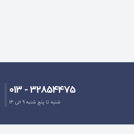
013 - 32854475
شنبه تا پنج شنبه 9 الی 14