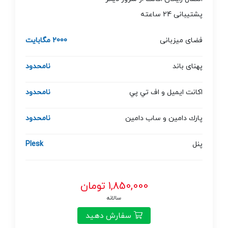
پشتیبانی 24 ساعته
فضای میزبانی
2000 مگابایت
پهنای باند
نامحدود
اكانت ايميل و اف تي پي
نامحدود
پارك دامين و ساب دامين
نامحدود
پنل
Plesk
1,850,000 تومان
سالانه
سفارش دهید