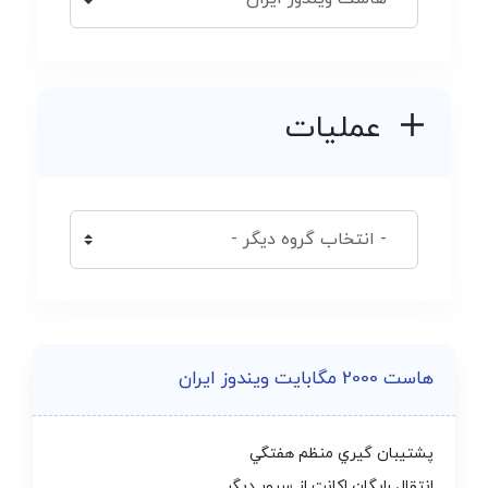
عملیات
هاست 2000 مگابایت ویندوز ایران
پشتيبان گيري منظم هفتگي
انتقال رايگان اكانت از سرور ديگر